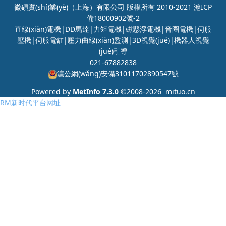
徽碩實(shí)業(yè)（上海）有限公司 版權所有 2010-2021
滬ICP
備18000902號-2
直線(xiàn)電機|DD馬達|力矩電機|磁懸浮電機|音圈電機|伺服
壓機|伺服電缸|壓力曲線(xiàn)監測|3D視覺(jué)|機器人視覺
(jué)引導
021-67882838
滬公網(wǎng)安備31011702890547號
Powered by
MetInfo 7.3.0
©2008-2026
mituo.cn
RM新时代平台网址