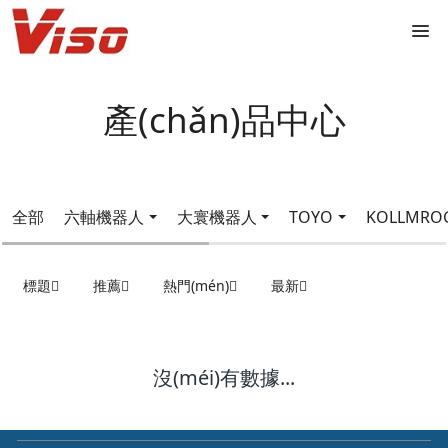
產(chǎn)品中心
全部
六軸機器人
大寰機器人
TOYO
KOLLMRO
標題
推薦
熱門(mén)
最新
沒(méi)有數據...