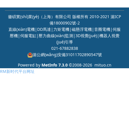
徽碩實(shí)業(yè)（上海）有限公司 版權所有 2010-2021
滬ICP
備18000902號-2
直線(xiàn)電機|DD馬達|力矩電機|磁懸浮電機|音圈電機|伺服
壓機|伺服電缸|壓力曲線(xiàn)監測|3D視覺(jué)|機器人視覺
(jué)引導
021-67882838
滬公網(wǎng)安備31011702890547號
Powered by
MetInfo 7.3.0
©2008-2026
mituo.cn
RM新时代平台网址