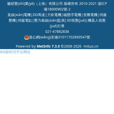
徽碩實(shí)業(yè)（上海）有限公司 版權所有 2010-2021
滬ICP
備18000902號-2
直線(xiàn)電機|DD馬達|力矩電機|磁懸浮電機|音圈電機|伺服
壓機|伺服電缸|壓力曲線(xiàn)監測|3D視覺(jué)|機器人視覺
(jué)引導
021-67882838
滬公網(wǎng)安備31011702890547號
Powered by
MetInfo 7.3.0
©2008-2026
mituo.cn
RM新时代平台网址