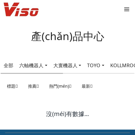
產(chǎn)品中心
全部
六軸機器人
大寰機器人
TOYO
KOLLMRO
標題
推薦
熱門(mén)
最新
沒(méi)有數據...