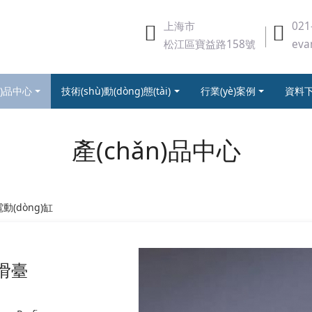
上海市
021
松江區寶益路158號
eva
n)品中心
技術(shù)動(dòng)態(tài)
行業(yè)案例
資料
產(chǎn)品中心
電動(dòng)缸
滑臺