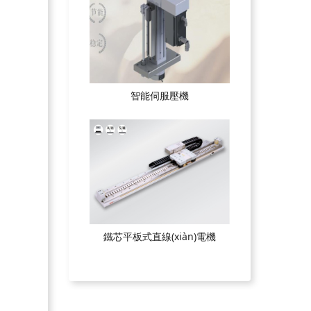
智能伺服壓機
鐵芯平板式直線(xiàn)電機