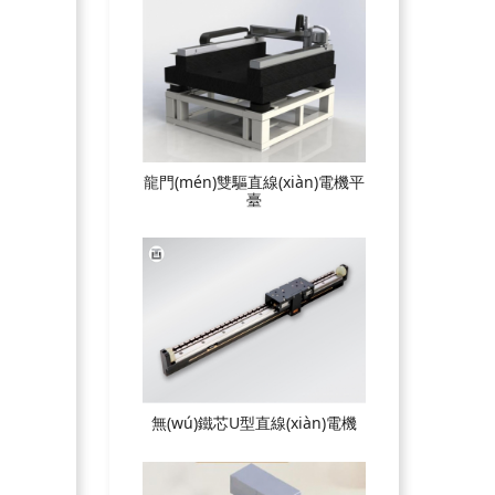
龍門(mén)雙驅直線(xiàn)電機平
臺
無(wú)鐵芯U型直線(xiàn)電機