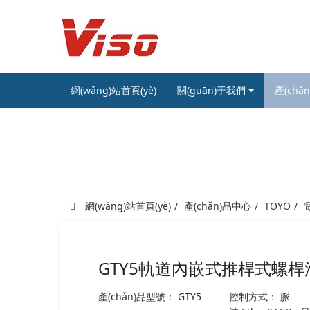
網(wǎng)站首頁(yè)
關(guān)于我們
產(chǎ
網(wǎng)站首頁(yè)
產(chǎn)品中心
TOYO
GTY5軌道內嵌式推桿式螺桿
產(chǎn)品型號：
GTY5
控制方式：
脈