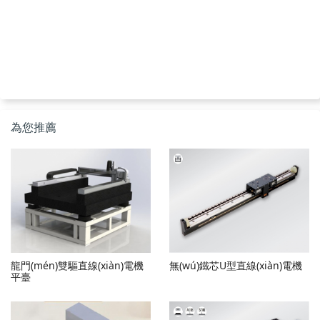
為您推薦
龍門(mén)雙驅直線(xiàn)電機
無(wú)鐵芯U型直線(xiàn)電機
平臺